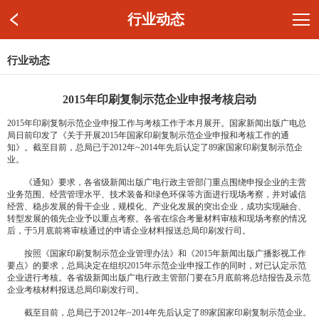
行业动态
行业动态
2015年印刷复制示范企业申报考核启动
2015年印刷复制示范企业申报工作与考核工作于本月展开。国家新闻出版广电总
局日前印发了《关于开展2015年国家印刷复制示范企业申报和考核工作的通
知》。截至目前，总局已于2012年~2014年先后认定了89家国家印刷复制示范企
业。
《通知》要求，各省级新闻出版广电行政主管部门重点围绕申报企业的主营
业务范围、经营管理水平、技术装备和绿色环保等方面进行现场考察，并对诚信
经营、稳步发展的骨干企业，规模化、产业化发展的突出企业，成功实现融合、
转型发展的领先企业予以重点考察。各省在综合考量材料审核和现场考察的情况
后，于5月底前将审核通过的申请企业材料报送总局印刷发行司。
按照《国家印刷复制示范企业管理办法》和《2015年新闻出版广播影视工作
要点》的要求，总局决定在组织2015年示范企业申报工作的同时，对已认定示范
企业进行考核。各省级新闻出版广电行政主管部门要在5月底前将总结报告及示范
企业考核材料报送总局印刷发行司。
截至目前，总局已于2012年~2014年先后认定了89家国家印刷复制示范企业。