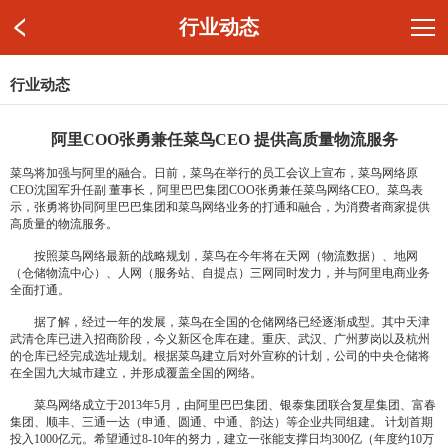
行业动态
行业动态
阿里COO张勇兼任菜鸟CEO 提供高质量物流服务
菜鸟将加强与阿里的融合。日前，菜鸟在举行的员工会议上宣布，菜鸟网络原
CEO沈国军升任副 董事长，阿里巴巴集团COO张勇兼任菜鸟网络CEO。菜鸟表
示，张勇将协同阿里巴巴集团和菜鸟网络业务的打通和融合，为消费者商家提供
高质量的物流服务。
按照菜鸟网络最新的战略规划，菜鸟在今年将在天网（物流数据）、地网
（仓储物流中心）、人网（服务站、自提点）三网同时发力，并与阿里电商业务
全面打通。
据了解，经过一年的发展，菜鸟在全国的仓储网络已经逐渐成型。其中天津
武清仓库已进入招商阶段，今义新区仓库在建。重庆、武汉、广州萝岗以及杭州
的仓库已经完成选址规划。根据菜鸟建立后对外宣称的计划，公司的中央仓储将
在全国九大城市建立，并形成覆盖全国的网络。
菜鸟网络成立于2013年5月，由阿里巴巴集团、银泰集团联合复星集团、富春
集团、顺丰、三通一达（申通、圆通、中通、韵达）等企业共同组建。 计划首期
投入1000亿元。希望通过8-10年的努力，建立一张能支撑日均300亿（年度约10万