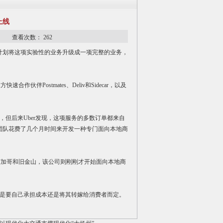
上线
17 查看次数：
262
业务，计划将这项实验性的业务升级成一项完整的业务，
Postmates、Deliv和Sidecar，以及
商家，但后来Uber发现，这项服务的多数订单都来自
h的团队花费了几个月时间来开发一种专门面向本地商
芝加哥和旧金山，该公司则刚刚才开始面向本地商
商家是要自己承担成本还是将其转嫁给消费者而定。