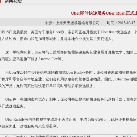
新闻动态
Uber即时快递服务Uber Rush正式
来源：上海天天搬场运输有限公司 时间：2015-10-
10月15日凌晨消息，美国专车服务Uber称，该公司正在升级旗下Uber Rush快递
引入纽约市、旧金山和芝加哥等城市，并将本地企业视为其主要托运人。
这一举措意味着，Uber将与日益增多的按需快递服务从业者展开直接竞争，如第三方快速合作伙伴
电商巨头亚马逊旗下服务Amazon Flex等。
当Uber在2014年4月开始在纽约市测试Uber Rush业务时，该公司并未试图招揽
于餐厅和零售店等本地企业，它们会利用该服务向顾客送递物品。因此，Uber Rus
家的产品，允许商家处理快递订单和同时管理多项快递服务。
Uber称，在纽约市的试点计划中，该公司每日提供的快递服务已达数千次；而在
家开放这项服务。
Uber Rush服务的快递费主要取决于送货距离，平均为每次5美元，此外还要视
到目前为止，这项服务尚未实现盈利。