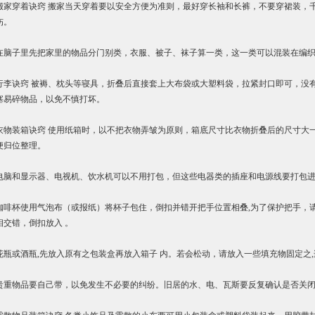
搬家穿着诀窍 搬家当天穿着要以安全方便为准则，最好穿长袖和长裤，不要穿裙装，
伤。
在脑子里先把家里的物品分门别类，衣服、被子、袜子算一类，这一类可以混装在编
行李诀窍 被褥、枕头等寝具，折叠后直接套上大布袋或大塑料袋，拉紧封口即可，没
塞易碎物品，以免不慎打坏。
衣物装箱诀窍 使用纸箱时，以不把衣物弄皱为原则，箱底尺寸比衣物折叠后的尺寸大
便归位整理。
电脑和显示器、电视机、饮水机可以不用打包，但这些电器类的插座和电源线要打包
咖啡杯使用气泡布（或报纸）将杯子包住，倒扣并错开把手位置相叠,为了保护把手，
相交错，倒扣放入 。
花瓶或酒瓶,先放入原有之包装盒再放入箱子 内。若会松动，请放入一些填充物固定之
贵重物品要自己带，以免发生不必要的纠纷。旧居的水、电、瓦斯要反复确认是否关