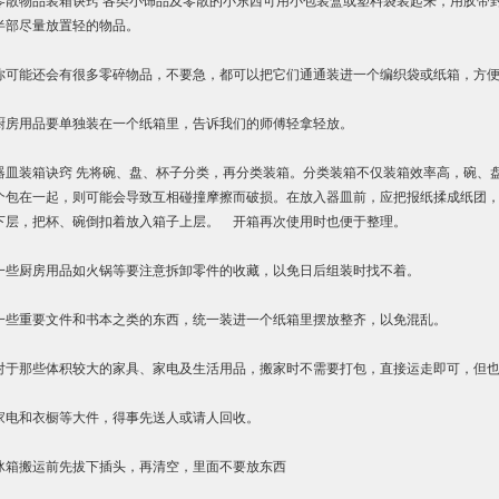
零散物品装箱诀窍 各类小饰品及零散的小东西可用小包装盒或塑料袋装起来，用胶带
半部尽量放置轻的物品。
你可能还会有很多零碎物品，不要急，都可以把它们通通装进一个编织袋或纸箱，方
厨房用品要单独装在一个纸箱里，告诉我们的师傅轻拿轻放。
器皿装箱诀窍 先将碗、盘、杯子分类，再分类装箱。分类装箱不仅装箱效率高，碗、
个包在一起，则可能会导致互相碰撞摩擦而破损。在放入器皿前，应把报纸揉成纸团
下层，把杯、碗倒扣着放入箱子上层。 开箱再次使用时也便于整理。
一些厨房用品如火锅等要注意拆卸零件的收藏，以免日后组装时找不着。
一些重要文件和书本之类的东西，统一装进一个纸箱里摆放整齐，以免混乱。
对于那些体积较大的家具、家电及生活用品，搬家时不需要打包，直接运走即可，但
家电和衣橱等大件，得事先送人或请人回收。
冰箱搬运前先拔下插头，再清空，里面不要放东西