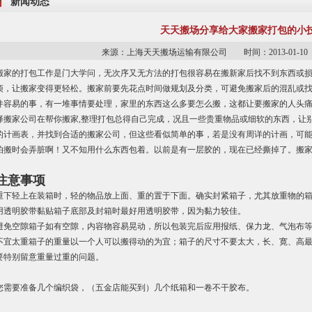
新闻动态
天天搬场分享给大家搬家打包的小
来源：上海天天搬场运输有限公司 时间：2013-01-
搬家的打包工作是门大学问，无次序又无方法的打包很容易在搬新家后找不到东西或
烦，让搬家变得更轻松。搬家前要先花点时间做规划及分类，可避免搬家后的混乱或
件容易的事，有一堆事情要处理，家里的东西这么多要怎么搬，这都让要搬家的人头痛
择搬家公司在帮你搬家,整理打包总得自己完成，况且一些贵重物品或细软的东西，让
的计画表，并找到合适的搬家公司，但这些看似简单的事，若是没有周详的计画，可
怕搬时会弄脏啊！又不知用什么东西包着。以前是有一层胶的，现在已经撕掉了。搬
注意事项
重下轻上在装箱时，轻的物品放上面、重的置于下面。确实封紧箱子，尤其放重物的
用透明胶带黏贴箱子底部及封箱时最好用透明胶带，因为黏力较佳。
避免空隙箱子如有空隙，内容物容易晃动，所以包装完后应用报纸、保力龙、气泡布
不宜太重箱子的重量以一个人可以搬得动的为宜；箱子的尺寸不要太大，长、寛、高最好在
要特别留意重量过重的问题。
您需要准备几个编织袋，（五金店能买到）几个纸箱和一卷不干胶布。