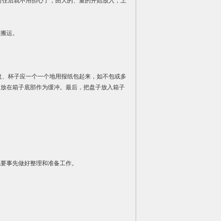
封住后就不用担心了，由大的、重的开始放入，上
便搬运。
盘、杯子应一个一个地用报纸包起来，如不包或多
，放在箱子底部作为缓冲。最后，把盘子放入箱子
也要事先做好整理和准备工作。