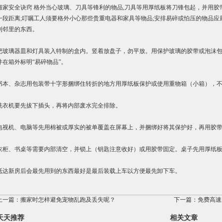
搬家安全诀窍 格外当心玻璃、刀具等锋利的物品,刀具等用厚纸板将刀锋包起，并用胶
一段距离;叮嘱工人须要格外小心那些贵重电器和家具等物品;安排易碎或怕压的物品应
到邻里的东西。
把玻璃器皿和灯具装入特制的盒内。竖着放盘子，勿平放。用保护玻璃的胶带或泡沫
并在箱外标明“易碎物品”。
书本、杂志用包装带十字形捆绑住转折的地方用厚纸板保护或使用重物箱（小箱），
洗衣机要先拔下插头，再将内部废水完全排除。
电视机、电脑等先用棉被或厚实的被单覆盖在屏幕上，并捆绑好将其保护好，再用胶
衣柜、书桌等需要内部清空，并锁上（钥匙注意收好）或用胶带固定。桌子先用厚纸
抵达新房后会最先用到的东西最好是最后装载上车以方便最先卸下车。
上一篇：
搬家时怎样避免宠物乱跑及丢失呢？
下一篇：
免费高速
天天推荐
相关文章