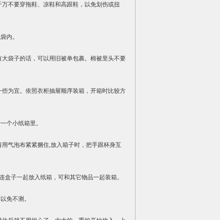
千万不要穿拖鞋、凉鞋和高跟鞋，以免划伤或扭
织袋内。
有大袋子的话，可以用旧被单包裹。棉被里头不要
一些为宜。依照衣柜抽屉顺序装箱，开箱时比较方
进一个小纸箱里。
请用气泡布紧紧捆住,放入箱子时，把手跟杯身互
,连盒子一起放入纸箱，可和其它物品一起装箱。
闭以免不测。