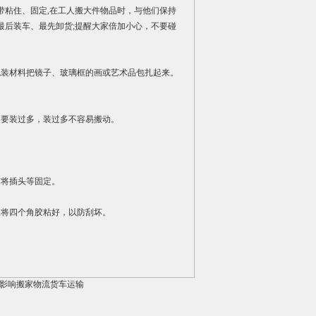
带粘住、固定,在工人搬大件物品时，与他们保持
最后装车、最先卸货;提醒大家倍加小心，不要碰
包装材料把镜子、玻璃框的画或艺术品包扎起来。
不要装过多，装过多不容易搬动。
带将插头等固定。
板将四个角胶粘好，以防刮坏。
影响搬家物流货车运输