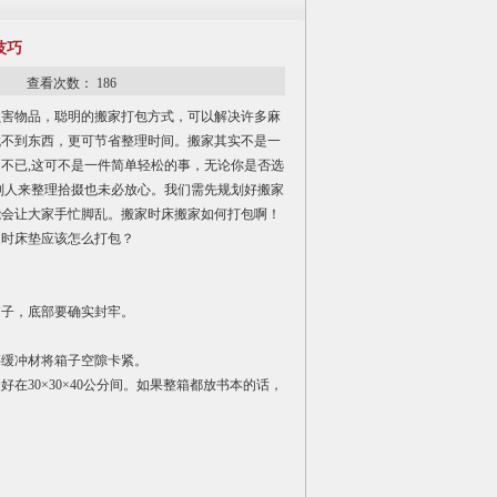
技巧
10 查看次数：
186
损害物品，聪明的搬家打包方式，可以解决许多麻
找不到东西，更可节省整理时间。搬家其实不是一
不已,这可不是一件简单轻松的事，无论你是否选
别人来整理拾掇也未必放心。我们需先规划好搬家
能会让大家手忙脚乱。搬家时床搬家如何打包啊！
家时床垫应该怎么打包？
箱子，底部要确实封牢。
等缓冲材将箱子空隙卡紧。
30×30×40公分间。如果整箱都放书本的话，